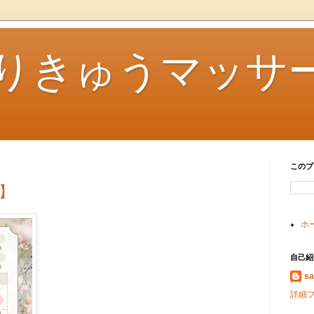
iはりきゅうマッサ
このブ
定】
ホ
自己紹
s
詳細